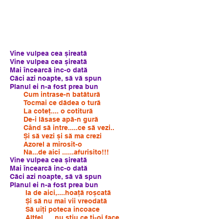
Vine vulpea cea șireată
Vine vulpea cea șireată
Mai încearcă inc-o dată
Căci azi noapte, să vă spun
Planul ei n-a fost prea bun
Cum intrase-n batătură
Tocmai ce dădea o tură
La coteț.... o cotitură
De-i lăsase apă-n gură
Când să intre.....ce să vezi..
Și să vezi și să ma crezi
Azorel a mirosit-o
Na...de aici ......afurisito!!!
Vine vulpea cea șireată
Mai încearcă inc-o dată
Căci azi noapte, să vă spun
Planul ei n-a fost prea bun
Ia de aici,....hoață roșcată
Și să nu mai vii vreodată
Să uiți poteca incoace
Altfel......nu știu ce ți-oi face