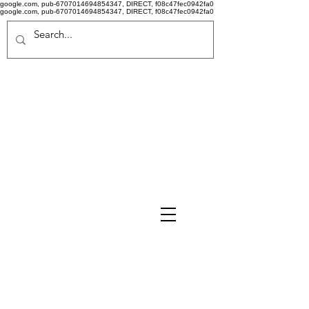
google.com, pub-6707014694854347, DIRECT, f08c47fec0942fa0
google.com, pub-6707014694854347, DIRECT, f08c47fec0942fa0
Politi
că de
confid
ențiali
tate
Termeni si conditii