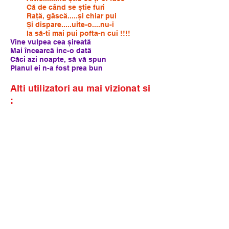
Că de când se știe furi
Rață, gâscă.....și chiar pui
Și dispare.....uite-o....nu-i
Ia să-ti mai pui pofta-n cui !!!!
Vine vulpea cea șireată
Mai încearcă inc-o dată
Căci azi noapte, să vă spun
Planul ei n-a fost prea bun
Alti utilizatori au mai vizionat si
: