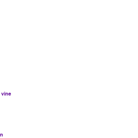
 vine
-n