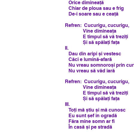
Orice dimineață
Chiar de ploua sau e frig
De-i soare sau e ceață
Refren: Cucurigu, cucurigu,
Vine dimineața
E timpul să vă treziți
Și să spălați fața
II.
Dau din aripi și vestesc
Căci e lumină-afară
Nu vreau somnoroși prin cur
Nu vreau să văd iară
Refren: Cucurigu, cucurigu,
Vine dimineața
E timpul să vă treziți
Și să spălați fața
III.
Toți mă știu și mă cunosc
Eu sunt șef in ogradă
Făra mine somn ar fi
În casă și pe stradă