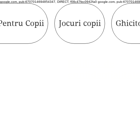
google.com, pub-6707014694854347, DIRECT, f08c47fec0942fa0 google.com, pub-670701469
Pentru Copii
Jocuri copii
Ghicit
Politică de
confidențialitat