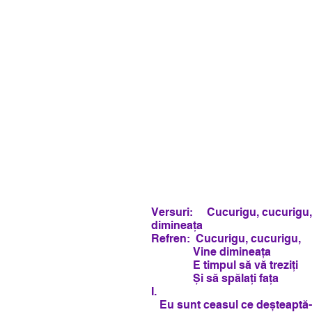
Versuri: Cucurigu, cucurigu,
dimineața
Refren: Cucurigu, cucurigu,
Vine dimineața
E timpul să vă treziți
Și să spălați fața
I.
Eu sunt ceasul ce deșteaptă