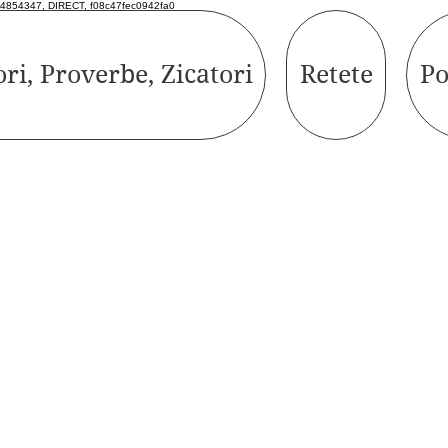
4854347, DIRECT, f08c47fec0942fa0
ori, Proverbe, Zicatori
Retete
Po
Termeni si conditii
e