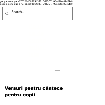
google.com, pub-6707014694854347, DIRECT, f08c47fec0942fa0
google.com, pub-6707014694854347, DIRECT, f08c47fec0942fa0
Politi
că de
confid
ențiali
tate
Termeni si conditii
Versuri pentru cântece
pentru copii