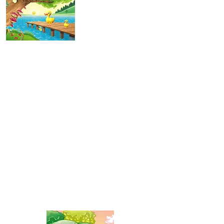
Glasul
animalelor
Dormi puiutul mamei
Vine trenu cu
vagoane
colorate
Daca vesel
se traieste
Vine
primavara,
vine