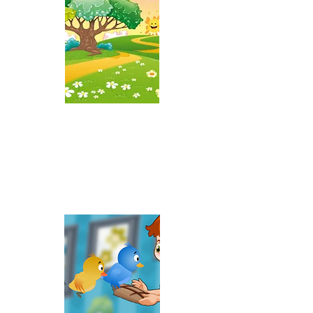
Iepuras
coconas
In padurea
cu alune