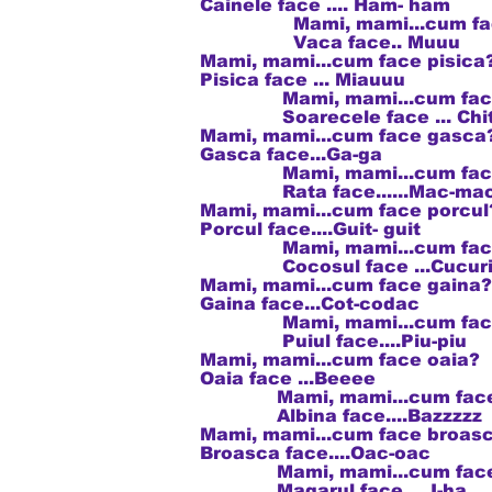
Cainele face .... Ham- ham
Mami, mami...cum fac
Vaca face.. Muuu
Mami, mami...cum face pisica
Pisica face ... Miauuu
Mami, mami...cum face 
Soarecele face ... Chit -
Mami, mami...cum face gasca
Gasca face...Ga-ga
Mami, mami...cum face 
Rata face......Mac-ma
Mami, mami...cum face porcul
Porcul face....Guit- guit
Mami, mami...cum face 
Cocosul face ...Cucuri
Mami, mami...cum face gaina?
Gaina face...Cot-codac
Mami, mami...cum face 
Puiul face....Piu-piu
Mami, mami...cum face oaia?
Oaia face ...Beeee
Mami, mami...cum face 
Albina face....Bazzzzz
Mami, mami...cum face broasc
Broasca face....Oac-oac
Mami, mami...cum face 
Magarul face.....I-ha