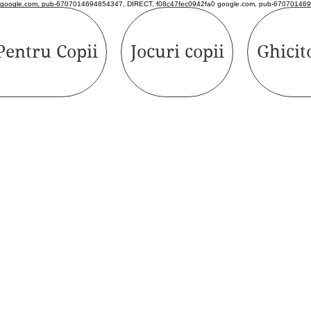
google.com, pub-6707014694854347, DIRECT, f08c47fec0942fa0 google.com, pub-670701469
Pentru Copii
Jocuri copii
Ghicit
Politică de
confidențialitat