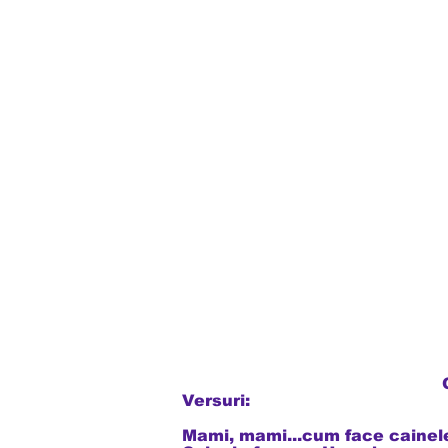
Glasul ani
Versuri:
Mami, mami...cum face cainel