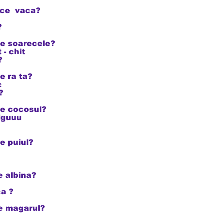
e vaca?
?
soarecele?
 chit
?
ra ta?
c
?
cocosul?
guuu
puiul?
albina?
a ?
magarul?