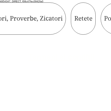
4854347, DIRECT, f08c47fec0942fa0
ori, Proverbe, Zicatori
Retete
Po
Termeni si conditii
e