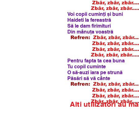
Zbâr, zbâr, zbâr......
Zbâr, zbâr, zbâr..
Voi copii cuminți și buni
Haideti la fereastră
Să le dam firimituri
Din mânuța voastră
Refren:
Zbâr, zbâr, zbâr..
Zbâr, zbâr, zbâr.....n
Zbâr, zbâr, zbâr......
Zbâr, zbâr, zbâr..
Pentru fapta ta cea buna
Tu copil cuminte
O să-auzi iara pe strună
Păsări să vă cânte
Refren:
Zbâr, zbâr, zbâr..
Zbâr, zbâr, zbâr.....n
Zbâr, zbâr, zbâr......
Zbâr, zbâr, zbâr..
Alti utilizatori au ma