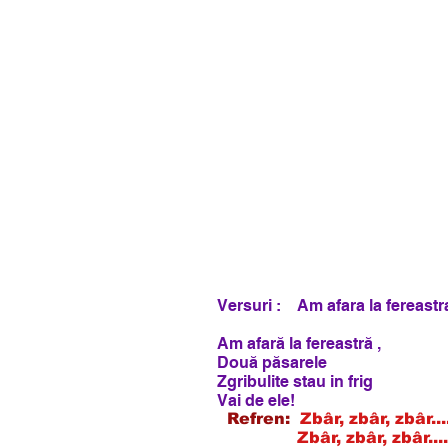
Versuri : Am afara la fereastr
Am afară la fereastră ,
Două păsarele
Zgribulite stau in frig
Vai de ele!
Refren:
Zbâr, zbâr, zbâr..
Zbâr, zbâr, zbâr.....n