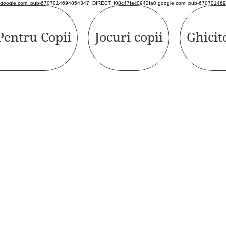
google.com, pub-6707014694854347, DIRECT, f08c47fec0942fa0 google.com, pub-670701469
Pentru Copii
Jocuri copii
Ghicit
Politică de
confidențialitat