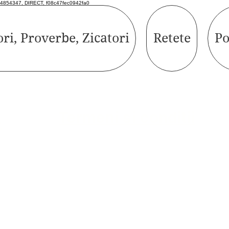
4854347, DIRECT, f08c47fec0942fa0
ori, Proverbe, Zicatori
Retete
Po
Termeni si conditii
e