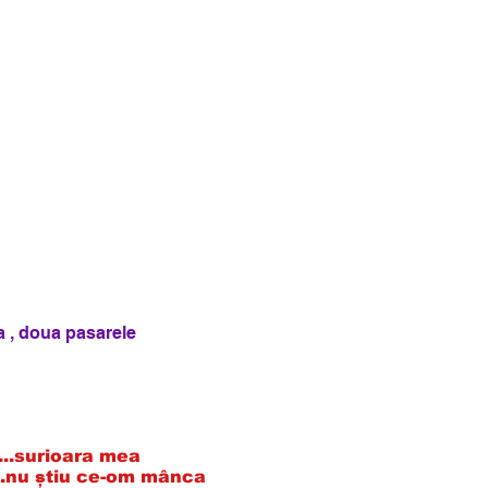
a , doua pasarele
....surioara mea
u știu ce-om mânca