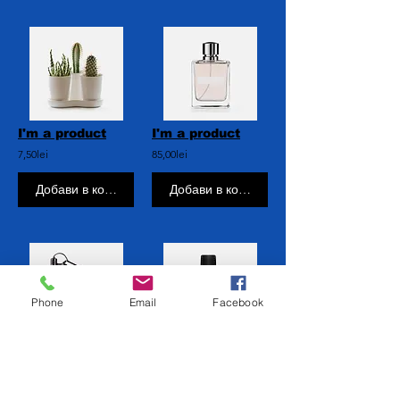
I'm a product
I'm a product
7,50lei
85,00lei
Добави в кошницата
Добави в кошницата
Phone
Email
Facebook
аз съм продукт
аз съм продукт
130,00lei
10,00lei