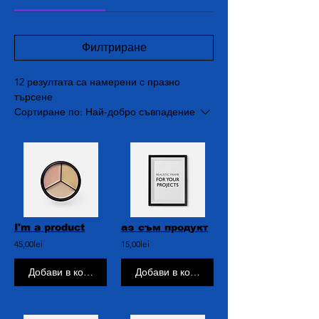
Филтриране
12 резултата са намерени с празно
търсене
Сортиране по:
Най-добро съвпадение
I'm a product
аз съм продукт
45,00lei
15,00lei
Добави в кошницата
Добави в кошницата