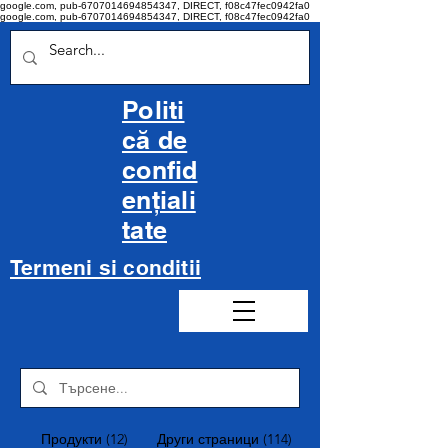
google.com, pub-6707014694854347, DIRECT, f08c47fec0942fa0
google.com, pub-6707014694854347, DIRECT, f08c47fec0942fa0
Politi
că de
confid
ențiali
tate
Termeni si conditii
Продукти (12)
Други страници (114)